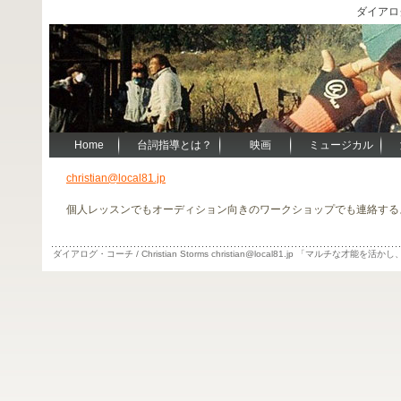
ダイアログ・
Home
台詞指導とは？
映画
ミュージカル
christian@local81.jp
個人レッスンでもオーディション向きのワークショップでも連絡する
ダイアログ・コーチ / Christian Storms christian@local81.jp 「マルチ