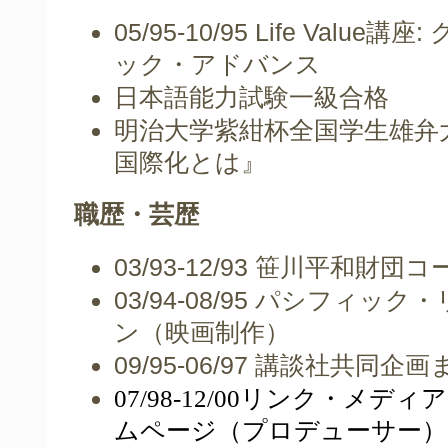
05/95-10/95 Life Value
:
講座
ック・アドバンス
日本語能力試験一級合格
明治大学紫紺杯全国学生雄弁
国際化とは』
職歴・芸歴
03/93-12/93
笹川平和財団コ
03/94-08/95
パシフィック・
ン（映画制作）
09/95-06/97
講談社共同企画
07/98-12/00
リンク・メディア
ムページ（プロデューサー）