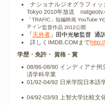
ナショナルジオグラフィッ
Tokyo
2010
年放送
natgeotv
「TRAFIC」短編映画
YouTube
YO
ティン
監督作品
2012公開
天外者
田中光敏監督 通
「
」
詳しく
IMDB.COM
まで
http
学歴・免許・
資格・賞
08/86-08/90
インディアナ州
済学科卒業
01/92-04/92
日米学院
04/92-03/93
上智大学比