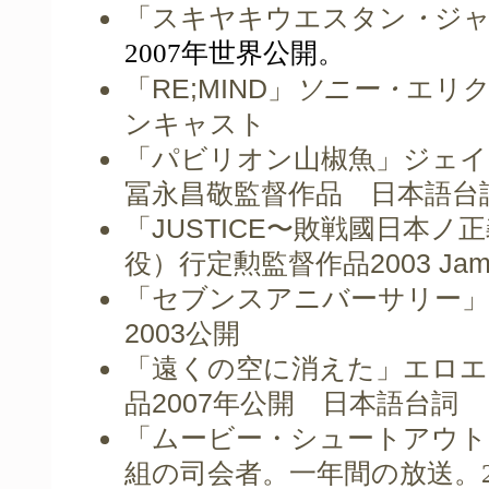
「スキヤキウエスタン
・
ジ
2007年世界公開。
「
RE;MIND
」
ソニー
・
エリ
ンキャスト
「
パビリオン山椒魚」ジェイ
冨永昌敬監督
作品 日本語台
「
JUSTICE
〜敗戦國日本ノ正
役）行定勲監督作品2003
Jam
「セブンスアニバーサリー」
2003
公開
「遠くの空に消えた」エロエ
品
2007
年公開 日本語台詞
「ムービー・シュートアウト
組の司会者。一年間の放送。2