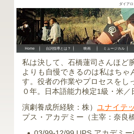
ダイアログ・
Home
台詞指導とは？
映画
ミュージカル
私は決して、
石橋蓮司さんほど
よりも自慢できるのは私はちゃ
す。役者の作業やプロセスをし
日本語能力検定
1
級・米／
０年。
ユナイテ
演劇養成所経験：株）
主宰：
奈良
プス・アカデミー
（
03/99-12/99 UPS
アカデミー