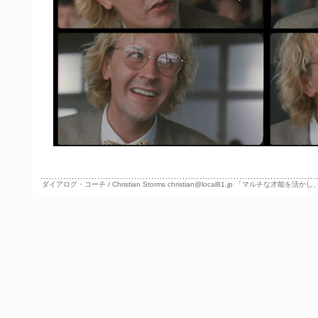
ダイアログ・コーチ / Christian Storms christian@local81.jp 「マルチ